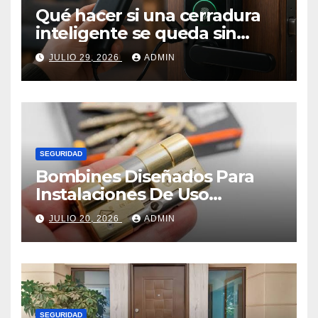
Qué hacer si una cerradura
inteligente se queda sin
batería.
JULIO 29, 2026
ADMIN
SEGURIDAD
Bombines Diseñados Para
Instalaciones De Uso
Continuo
JULIO 20, 2026
ADMIN
SEGURIDAD